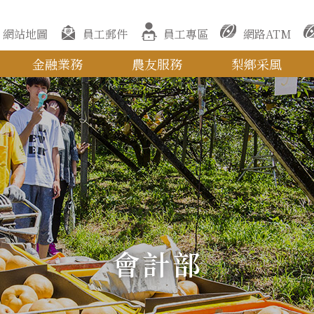
網站地圖
員工郵件
員工專區
網路ATM
金融業務
農友服務
梨鄉采風
會計部