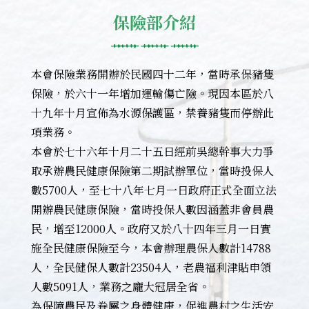
保險部介紹
本會保險業務開辦於民國四十二年，當時承保豬隻
保險，於六十一年增加運輸傷亡險。現因本區於八
十九年十月宣佈為水源保護區，禁養豬隻而停辦此
項業務。
本會於七十六年十月二十五日經前吳總幹事大力爭
取承辦農民健康保險第二期試辦單位，當時投保人
數5700人，至七十八年七月一日政府正式全面立法
開辦農民健康保險，當時投保人數因涵蓋非會員農
民，增至12000人。政府又於八十四年三月一日實
施全民健康保險至今，本會辦理農保人數計14788
人，全民健保人數計23504人，老農福利津貼申領
人數5091人，業務之龐大冠居全省。
為保障農民及眷屬之身體健康，促進農村之生活安