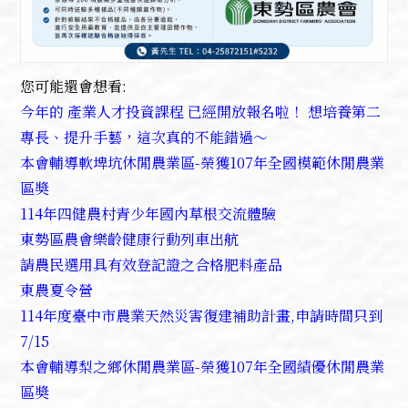
您可能還會想看:
今年的 產業人才投資課程 已經開放報名啦！ 想培養第二
專長、提升手藝，這次真的不能錯過～
本會輔導軟埤坑休閒農業區-榮獲107年全國模範休閒農業
區奬
114年四健農村青少年國內草根交流體驗
東勢區農會樂齡健康行動列車出航
請農民選用具有效登記證之合格肥料產品
東農夏令營
114年度臺中市農業天然災害復建補助計畫,申請時間只到
7/15
本會輔導梨之鄉休閒農業區-榮獲107年全國績優休閒農業
區奬