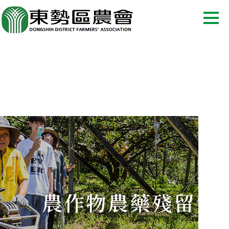
農作物農藥殘留質