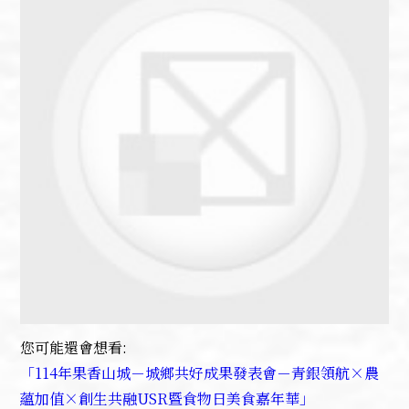
您可能還會想看:
「114年果香山城－城鄉共好成果發表會－青銀領航×農
蘊加值×創生共融USR暨食物日美食嘉年華」