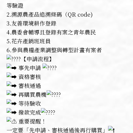
等驗證
2.溯源農產品追溯條碼（QR code)
3.友善環境耕作登錄
4.農委會輔導且登錄有案之青年農民
5.花卉產銷班班員
6.參與農糧產業調整與轉型計畫有案者
【申請流程】
事先申請
資格審核
審核通過
再購買農機
等待驗收
撥款完成
重要提醒！
一定要「先申請、審核通過後再行購買」