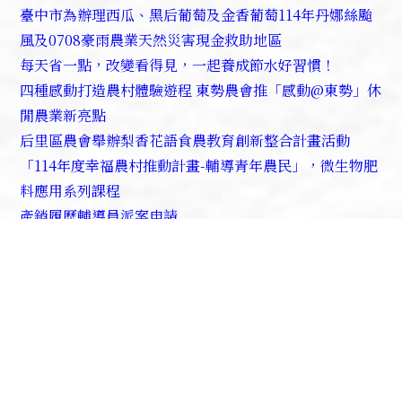
臺中市為辦理西瓜、黑后葡萄及金香葡萄114年丹娜絲颱
風及0708豪雨農業天然災害現金救助地區
每天省一點，改變看得見，一起養成節水好習慣！
四種感動打造農村體驗遊程 東勢農會推「感動@東勢」休
閒農業新亮點
后里區農會舉辦梨香花語食農教育創新整合計畫活動
「114年度幸福農村推動計畫-輔導青年農民」，微生物肥
料應用系列課程
產銷履歷輔導員派案申請
預防熱傷害撇步123
回上頁