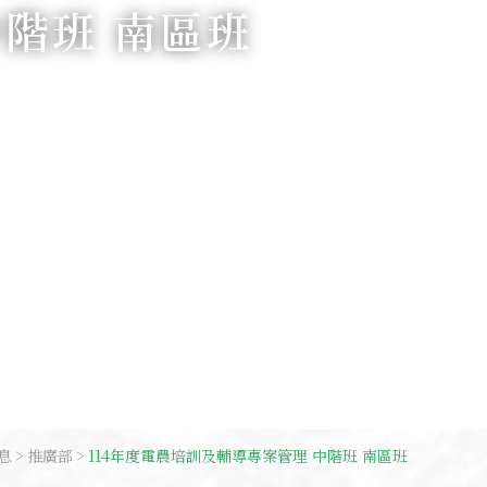
中階班 南區班
息
推廣部
114年度電農培訓及輔導專案管理 中階班 南區班