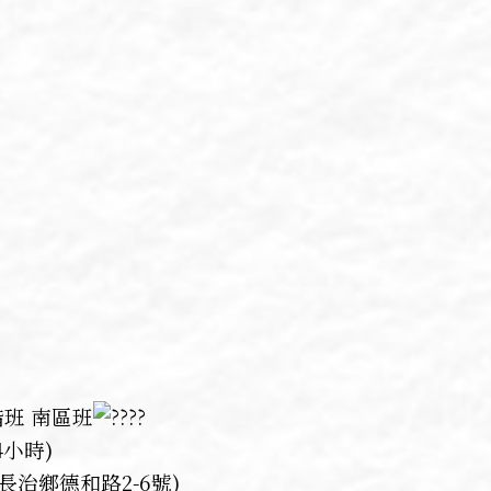
階班 南區班
14小時)
治鄉德和路2-6號)