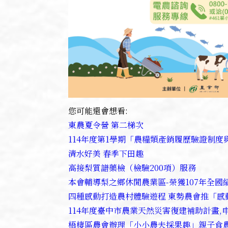
您可能還會想看:
東農夏令營 第二梯次
114年度第1學期「農糧類產銷履歷驗證制度
清水好美 春季下田趣
高接梨質譜藥檢（檢驗200項）服務
本會輔導梨之鄉休閒農業區-榮獲107年全國
四種感動打造農村體驗遊程 東勢農會推「感
114年度臺中市農業天然災害復建補助計畫,申
梧棲區農會辦理「小小農夫採果趣」親子食