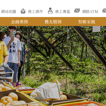
網站地圖
員工郵件
員工專區
網路ATM
金融業務
農友服務
梨鄉采風