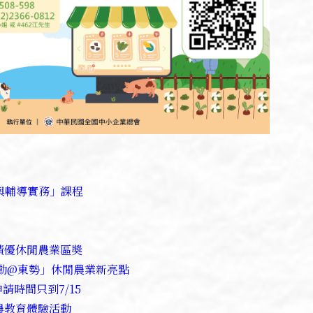
與輔導實務」課程
績優休閒農業區奬
動@東勢」休閒農業新亮點
請時間只到7/15
農教育體驗活動