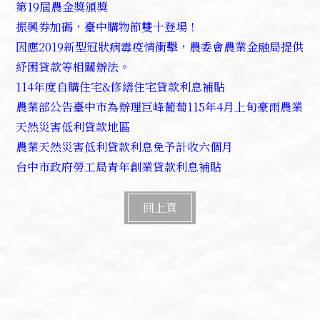
第19屆農金獎頒獎
振興券加碼，臺中購物節雙十登場！
因應2019新型冠狀病毒疫情衝擊，農委會農業金融局提供
紓困貸款等相關辦法。
114年度自購住宅&修繕住宅貸款利息補貼
農業部公告臺中市為辦理巨峰葡萄115年4月上旬豪雨農業
天然災害低利貸款地區
農業天然災害低利貸款利息免予計收六個月
台中市政府勞工局青年創業貸款利息補貼
回上頁