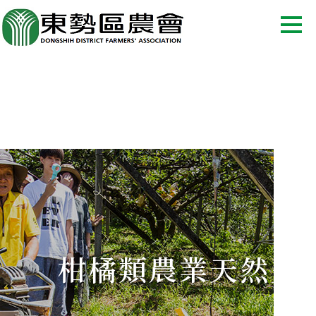
柑橘類農業天然災